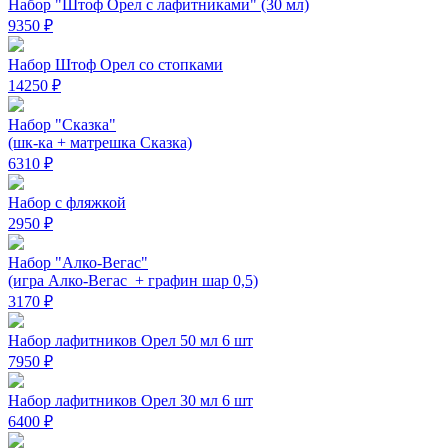
Набор "Штоф Орел с лафитниками" (30 мл)
9350 ₽
Набор Штоф Орел со стопками
14250 ₽
Набор "Сказка"
(шк-ка + матрешка Сказка)
6310 ₽
Набор с фляжкой
2950 ₽
Набор "Алко-Вегас"
(игра Алко-Вегас + графин шар 0,5)
3170 ₽
Набор лафитников Орел 50 мл 6 шт
7950 ₽
Набор лафитников Орел 30 мл 6 шт
6400 ₽