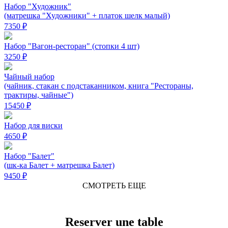
Набор "Художник"
(матрешка "Художники" + платок шелк малый)
7350 ₽
Набор "Вагон-ресторан" (стопки 4 шт)
3250 ₽
Чайный набор
(чайник, стакан с подстаканником, книга "Рестораны,
трактиры, чайные")
15450 ₽
Набор для виски
4650 ₽
Набор "Балет"
(шк-ка Балет + матрешка Балет)
9450 ₽
СМОТРЕТЬ ЕЩЕ
Reserver une table