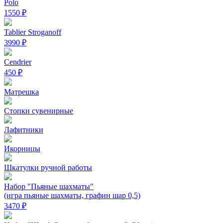
Polo
1550 ₽
Tablier Stroganoff
3990 ₽
Cendrier
450 ₽
Матрешка
Стопки сувенирные
Лафитники
Икорницы
Шкатулки ручной работы
Набор "Пьяные шахматы"
(игра пьяные шахматы, графин шар 0,5)
3470 ₽