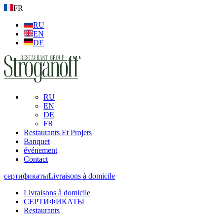
FR
RU
EN
DE
RU
EN
DE
FR
Restaurants Et Projets
Banquet
événement
Contact
сертификаты
Livraisons à domicile
Livraisons à domicile
СЕРТИФИКАТЫ
Restaurants