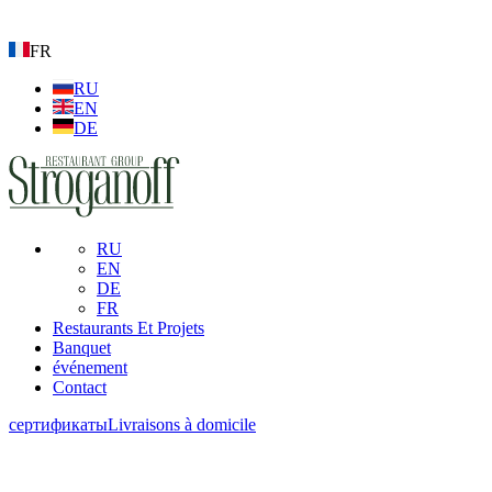
FR
RU
EN
DE
RU
EN
DE
FR
Restaurants Et Projets
Banquet
événement
Contact
сертификаты
Livraisons à domicile