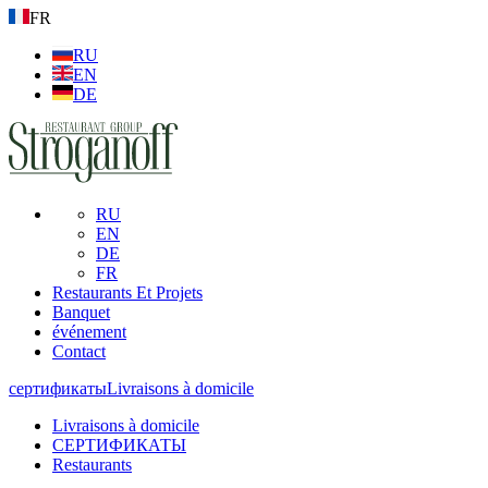
FR
RU
EN
DE
RU
EN
DE
FR
Restaurants Et Projets
Banquet
événement
Contact
сертификаты
Livraisons à domicile
Livraisons à domicile
СЕРТИФИКАТЫ
Restaurants