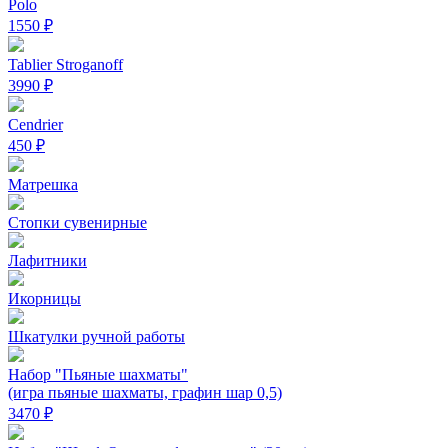
Polo
1550 ₽
Tablier Stroganoff
3990 ₽
Cendrier
450 ₽
Матрешка
Стопки сувенирные
Лафитники
Икорницы
Шкатулки ручной работы
Набор "Пьяные шахматы"
(игра пьяные шахматы, графин шар 0,5)
3470 ₽