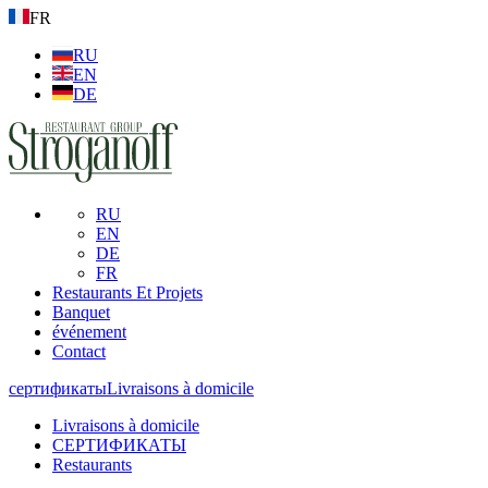
FR
RU
EN
DE
RU
EN
DE
FR
Restaurants Et Projets
Banquet
événement
Contact
сертификаты
Livraisons à domicile
Livraisons à domicile
СЕРТИФИКАТЫ
Restaurants