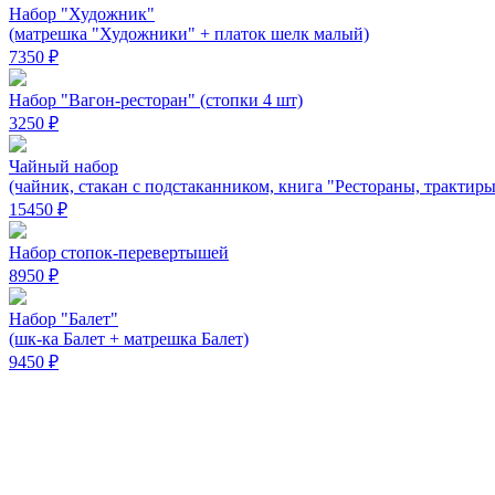
Набор "Художник"
(матрешка "Художники" + платок шелк малый)
7350 ₽
Набор "Вагон-ресторан" (стопки 4 шт)
3250 ₽
Чайный набор
(чайник, стакан с подстаканником, книга "Рестораны, трактиры
15450 ₽
Набор стопок-перевертышей
8950 ₽
Набор "Балет"
(шк-ка Балет + матрешка Балет)
9450 ₽