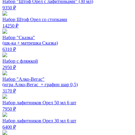
Набор "Штоф Орел с лафитниками" (30 мл)
9350 ₽
Набор Штоф Орел со стопками
14250 ₽
Набор "Сказка"
(шк-ка + матрешка Сказка)
6310 ₽
Набор с фляжкой
2950 ₽
Набор "Алко-Вегас"
(игра Алко-Вегас + графин шар 0,5)
3170 ₽
Набор лафитников Орел 50 мл 6 шт
7950 ₽
Набор лафитников Орел 30 мл 6 шт
6400 ₽