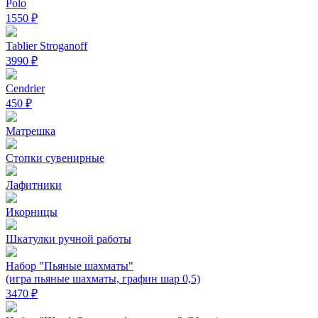
Polo
1550 ₽
Tablier Stroganoff
3990 ₽
Cendrier
450 ₽
Матрешка
Стопки сувенирные
Лафитники
Икорницы
Шкатулки ручной работы
Набор "Пьяные шахматы"
(игра пьяные шахматы, графин шар 0,5)
3470 ₽