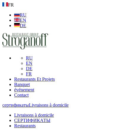
FR
RU
EN
DE
RU
EN
DE
FR
Restaurants Et Projets
Banquet
événement
Contact
сертификаты
Livraisons à domicile
Livraisons à domicile
СЕРТИФИКАТЫ
Restaurants