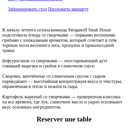
Забронировать стол
Проложить маршрут
К началу летнего сезона команда Stroganoff Steak House
подготовила блюда со сморчками — первыми весенними
грибами с уникальным ароматом, который сочетает в себе
терпкие ноты весеннего леса, проталин и прошлогодней
травы:
Бефстроганов со сморчками — неустаревающий дуэт
говяжьей вырезки и грибов в сливочном соусе.
Сморчки, запечённые со сливочным соусом с сыром
пармиджано — высочайшая концентрация вкуса и текстуры,
обрамлённая в тепло и нежность сыра.
Картофель жареный со сморчками — проверенная классика
на все времена, где лук, сливочное масло и укроп усиливают
вкус основных ингредиентов.
Reserver une table