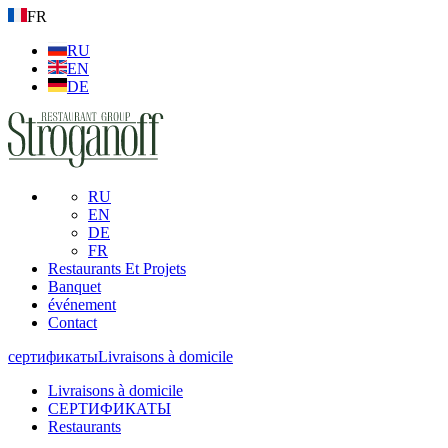
FR
RU
EN
DE
RU
EN
DE
FR
Restaurants Et Projets
Banquet
événement
Contact
сертификаты
Livraisons à domicile
Livraisons à domicile
СЕРТИФИКАТЫ
Restaurants